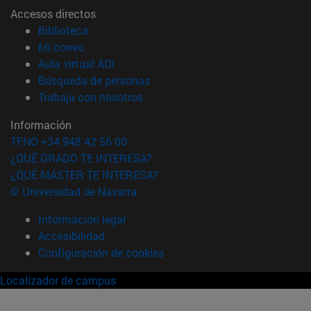
Accesos directos
(abre en nueva ventana)
Biblioteca
(abre en nueva ventana)
Mi correo
(abre en nueva ventana)
Aula virtual ADI
(abre en nueva ventana)
Búsqueda de personas
(abre en nueva ventana)
Trabaja con nosotros
Información
TFNO +34 948 42 56 00
¿QUÉ GRADO TE INTERESA?
¿QUÉ MÁSTER TE INTERESA?
© Universidad de Navarra
Información legal
Accesibilidad
Configuración de cookies
Localizador de campus