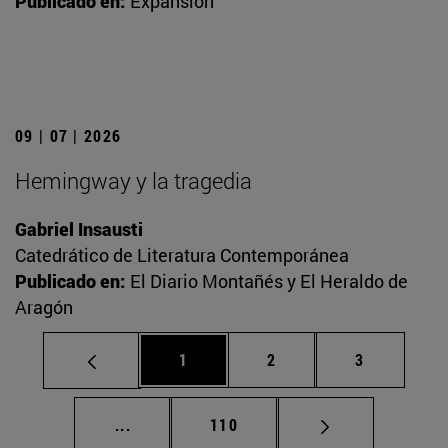
Publicado en:
Expansión
09 | 07 | 2026
Hemingway y la tragedia
Gabriel Insausti
Catedrático de Literatura Contemporánea
Publicado en:
El Diario Montañés y El Heraldo de
Aragón
Página
Página
Página
1
2
3
Páginas intermedias Use TAB para desplaz
Página
...
110