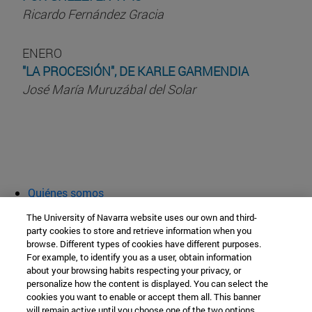
Ricardo Fernández Gracia
ENERO
"LA PROCESIÓN", DE KARLE GARMENDIA
José María Muruzábal del Solar
Quiénes somos
Agenda y actividades
The University of Navarra website uses our own and third-
Aula abierta
party cookies to store and retrieve information when you
browse. Different types of cookies have different purposes.
Cátedra de Patrimonio y Arte Navarro
For example, to identify you as a user, obtain information
about your browsing habits respecting your privacy, or
personalize how the content is displayed. You can select the
cookies you want to enable or accept them all. This banner
Facultad de Filosofía y Letras
will remain active until you choose one of the two options.