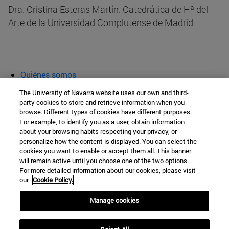
Dra. Cristina Esteras Martín. Catedrática de Hª del
Arte de la Universidad Complutense de Madrid
Quiénes somos
Agenda y actividades
The University of Navarra website uses our own and third-
Aula abierta
party cookies to store and retrieve information when you
browse. Different types of cookies have different purposes.
Cátedra de Patrimonio y Arte Navarro
For example, to identify you as a user, obtain information
about your browsing habits respecting your privacy, or
personalize how the content is displayed. You can select the
cookies you want to enable or accept them all. This banner
Facultad de Filosofía y Letras
will remain active until you choose one of the two options.
For more detailed information about our cookies, please visit
Campus Universitario s/n
our
Cookie Policy.
Pamplona
31009
Navarra
Manage cookies
España