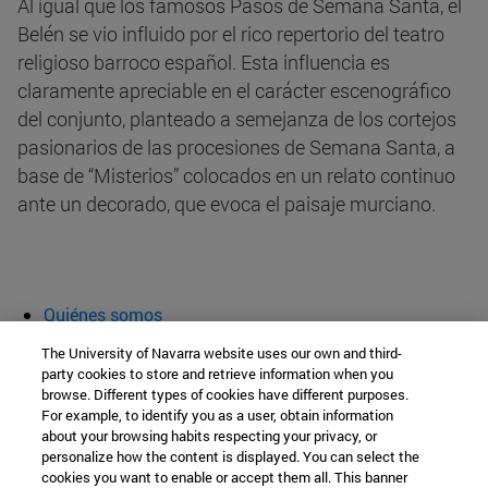
Al igual que los famosos Pasos de Semana Santa, el
Belén se vio influido por el rico repertorio del teatro
religioso barroco español. Esta influencia es
claramente apreciable en el carácter escenográfico
del conjunto, planteado a semejanza de los cortejos
pasionarios de las procesiones de Semana Santa, a
base de “Misterios” colocados en un relato continuo
ante un decorado, que evoca el paisaje murciano.
Quiénes somos
Agenda y actividades
The University of Navarra website uses our own and third-
Aula abierta
party cookies to store and retrieve information when you
browse. Different types of cookies have different purposes.
Cátedra de Patrimonio y Arte Navarro
For example, to identify you as a user, obtain information
about your browsing habits respecting your privacy, or
personalize how the content is displayed. You can select the
cookies you want to enable or accept them all. This banner