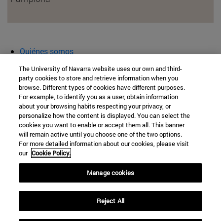
Quiénes somos
Agenda y actividades
The University of Navarra website uses our own and third-
Aula abierta
party cookies to store and retrieve information when you
browse. Different types of cookies have different purposes.
Cátedra de Patrimonio y Arte Navarro
For example, to identify you as a user, obtain information
about your browsing habits respecting your privacy, or
personalize how the content is displayed. You can select the
cookies you want to enable or accept them all. This banner
Facultad de Filosofía y Letras
will remain active until you choose one of the two options.
For more detailed information about our cookies, please visit
Campus Universitario s/n
our
Cookie Policy.
Pamplona
31009
Navarra
Manage cookies
España
Reject All
Tel. +34 948 42 56 00