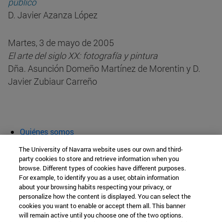
público
D. Javier Azanza López
Martes, 3 de mayo de 2005
El arte del siglo XX: fotografía y pintura
Dña. Asunción Domeño Martínez de Morentin y D.
Javier Zubiaur Carreño
Quiénes somos
Agenda y actividades
The University of Navarra website uses our own and third-
Aula abierta
party cookies to store and retrieve information when you
browse. Different types of cookies have different purposes.
Cátedra de Patrimonio y Arte Navarro
For example, to identify you as a user, obtain information
about your browsing habits respecting your privacy, or
personalize how the content is displayed. You can select the
cookies you want to enable or accept them all. This banner
Facultad de Filosofía y Letras
will remain active until you choose one of the two options.