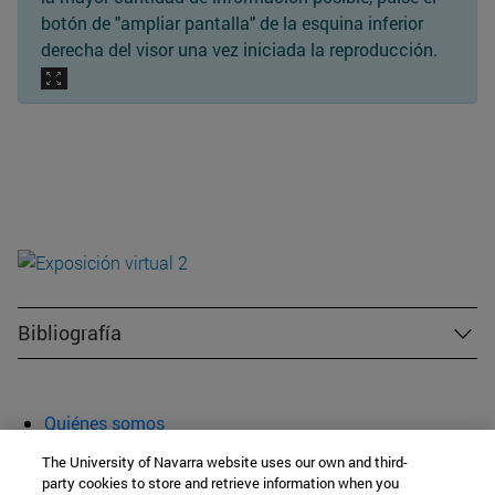
botón de "ampliar pantalla" de la esquina inferior
derecha del visor una vez iniciada la reproducción.
Bibliografía
Quiénes somos
Agenda y actividades
The University of Navarra website uses our own and third-
Aula abierta
party cookies to store and retrieve information when you