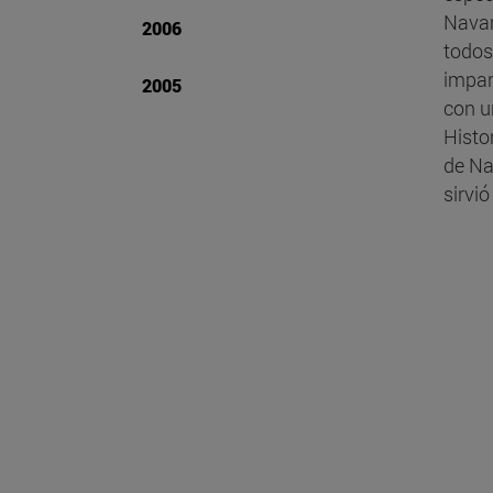
Navar
2006
todos
impar
2005
con u
Histo
de Na
sirvió