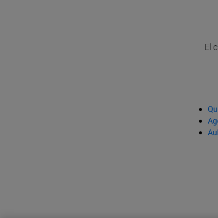
El 
Qu
Ag
Au