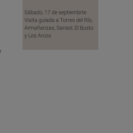
Sábado, 17 de septiembrte
Visita guiada a Torres del Río,
Armañanzas, Sansol, El Busto
y Los Arcos
r