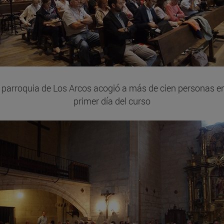
 parroquia de Los Arcos acogió a más de cien personas en
primer día del curso