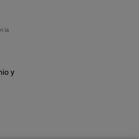
n la
io y