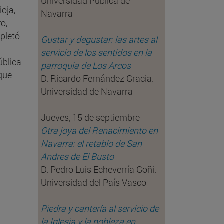
Universidad Pública de
oja,
Navarra
o,
mpletó
Gustar y degustar: las artes al
servicio de los sentidos en la
ública
parroquia de Los Arcos
 que
D. Ricardo Fernández Gracia.
Universidad de Navarra
Jueves, 15 de septiembre
Otra joya del Renacimiento en
Navarra: el retablo de San
Andres de El Busto
D. Pedro Luis Echeverría Goñi.
Universidad del País Vasco
Piedra y cantería al servicio de
la Iglesia y la nobleza en