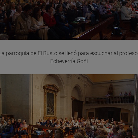
La parroquia de El Busto se llenó para escuchar al profeso
Echeverría Goñi