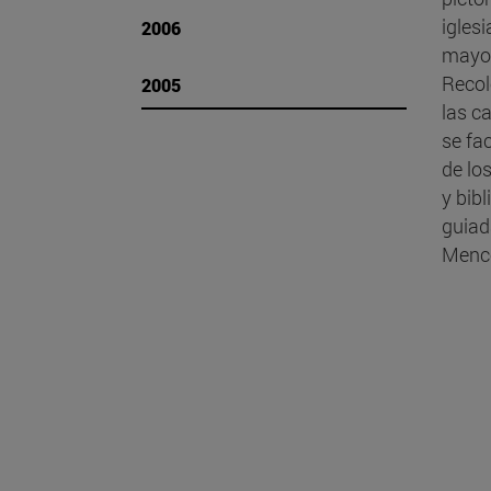
igles
2006
mayor 
Recol
2005
las c
se fa
de los
y bibl
guiada
Menc