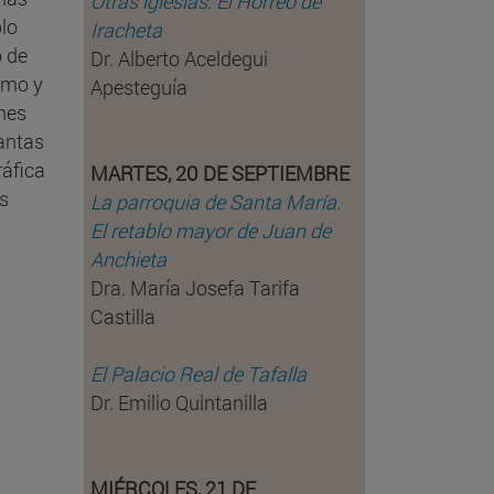
Otras iglesias. El Hórreo de
blo
Iracheta
o de
Dr. Alberto Aceldegui
smo y
Apesteguía
ones
lantas
ráfica
MARTES, 20 DE SEPTIEMBRE
as
La parroquia de Santa María.
El retablo mayor de Juan de
Anchieta
Dra. María Josefa Tarifa
Castilla
El Palacio Real de Tafalla
Dr. Emilio Quintanilla
MIÉRCOLES, 21 DE