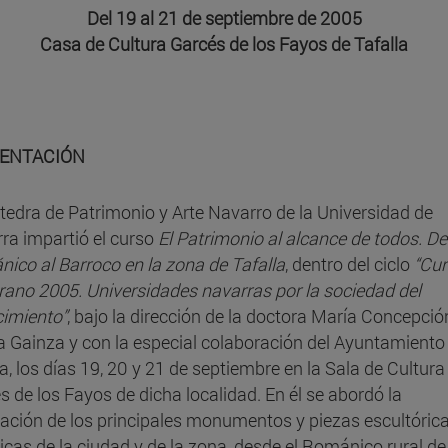
Del 19 al 21 de septiembre de 2005
Casa de Cultura Garcés de los Fayos de Tafalla
ENTACIÓN
tedra de Patrimonio y Arte Navarro de la Universidad de
ra impartió el curso
El Patrimonio al alcance de todos. De
ico al Barroco en la zona de Tafalla
, dentro del ciclo
“Cur
rano 2005. Universidades navarras por la sociedad del
imiento”
, bajo la dirección de la doctora María Concepció
a Gainza y con la especial colaboración del Ayuntamiento
la, los días 19, 20 y 21 de septiembre en la Sala de Cultura
s de los Fayos de dicha localidad. En él se abordó la
cación de los principales monumentos y piezas escultóric
ricas de la ciudad y de la zona, desde el Románico rural de