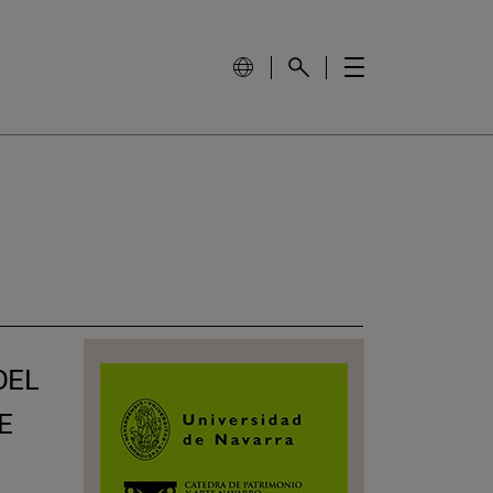
DEL
E