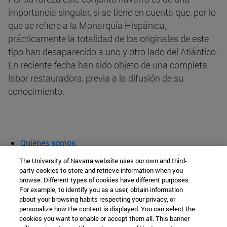
importancia singular, si se tiene en cuenta que, por lo
que se refiere a la Monarquía Hispánica,
prácticamente la totalidad de los originales de este
tipo han desaparecido a uno y otro lado del Atlántico.
En reciente fecha han sido objeto de una completa
labor restauradora, previa a la difusión de su
conocimiento.
Quiénes somos
Agenda y actividades
The University of Navarra website uses our own and third-
Aula abierta
party cookies to store and retrieve information when you
browse. Different types of cookies have different purposes.
Cátedra de Patrimonio y Arte Navarro
For example, to identify you as a user, obtain information
about your browsing habits respecting your privacy, or
personalize how the content is displayed. You can select the
cookies you want to enable or accept them all. This banner
Facultad de Filosofía y Letras