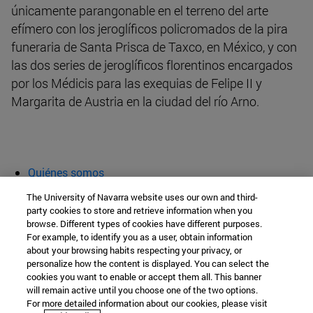
únicamente parangonable en el terreno del arte
efímero con los jeroglíficos policromados de la pira
funeraria de Santa Prisca de Taxco, en México, y con
las dos series de jeroglíficos florentinos encargados
por los Médicis para las exequias de Felipe II y
Margarita de Austria en la ciudad del río Arno.
Quiénes somos
Agenda y actividades
The University of Navarra website uses our own and third-
Aula abierta
party cookies to store and retrieve information when you
browse. Different types of cookies have different purposes.
Cátedra de Patrimonio y Arte Navarro
For example, to identify you as a user, obtain information
about your browsing habits respecting your privacy, or
personalize how the content is displayed. You can select the
cookies you want to enable or accept them all. This banner
Facultad de Filosofía y Letras
will remain active until you choose one of the two options.
For more detailed information about our cookies, please visit
Campus Universitario s/n