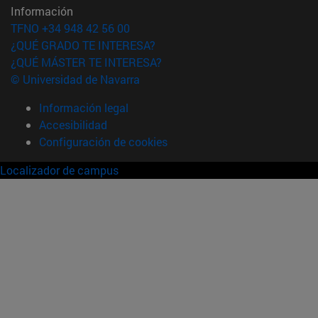
Información
TFNO +34 948 42 56 00
¿QUÉ GRADO TE INTERESA?
¿QUÉ MÁSTER TE INTERESA?
© Universidad de Navarra
Información legal
Accesibilidad
Configuración de cookies
Localizador de campus