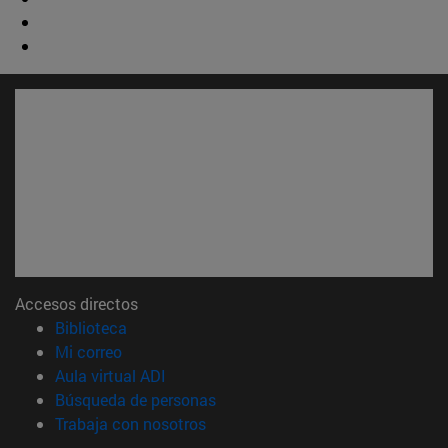
Accesos directos
(abre en nueva ventana)
Biblioteca
(abre en nueva ventana)
Mi correo
(abre en nueva ventana)
Aula virtual ADI
(abre en nueva ventana)
Búsqueda de personas
(abre en nueva ventana)
Trabaja con nosotros