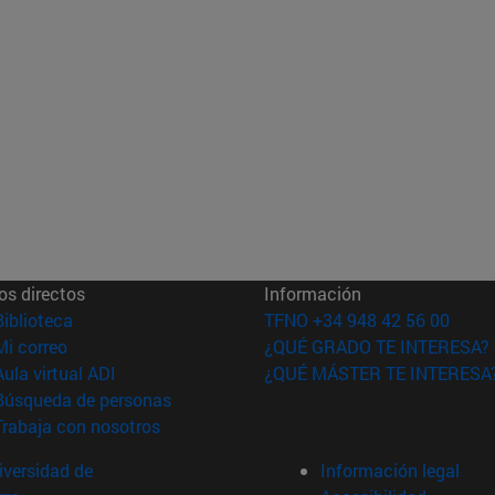
os directos
Información
(abre en nueva ventana)
Biblioteca
TFNO +34 948 42 56 00
(abre en nueva ventana)
Mi correo
¿QUÉ GRADO TE INTERESA?
(abre en nueva ventana)
Aula virtual ADI
¿QUÉ MÁSTER TE INTERESA
(abre en nueva ventana)
Búsqueda de personas
(abre en nueva ventana)
Trabaja con nosotros
versidad de
Información legal