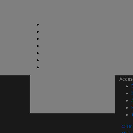
Acces
© Uni