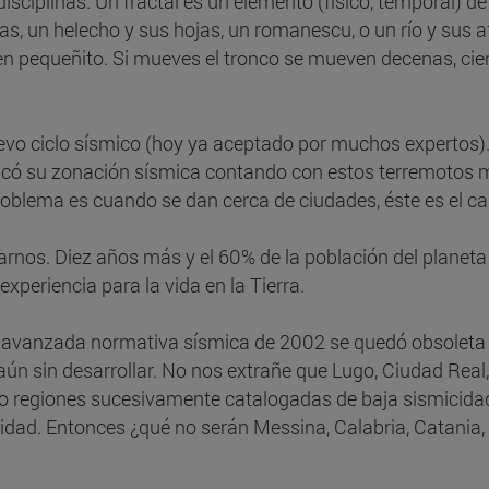
disciplinas. Un fractal es un elemento (físico, temporal) d
mas, un helecho y sus hojas, un romanescu, o un río y sus 
n pequeñito. Si mueves el tronco se mueven decenas, cien
evo ciclo sísmico (hoy ya aceptado por muchos expertos).
licó su zonación sísmica contando con estos terremotos
oblema es cuando se dan cerca de ciudades, éste es el ca
rnos. Diez años más y el 60% de la población del planeta
periencia para la vida en la Tierra.
 avanzada normativa sísmica de 2002 se quedó obsoleta e
ún sin desarrollar. No nos extrañe que Lugo, Ciudad Real
 regiones sucesivamente catalogadas de baja sismicidad
alidad. Entonces ¿qué no serán Messina, Calabria, Catania