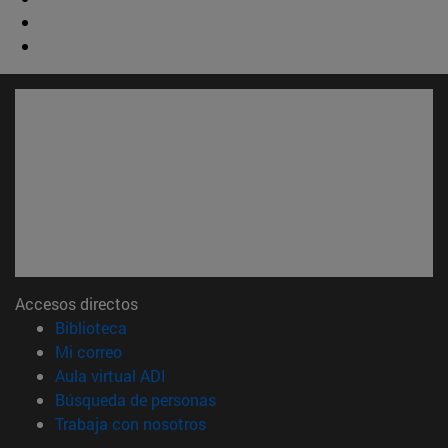
Accesos directos
(abre en nueva ventana)
Biblioteca
(abre en nueva ventana)
Mi correo
(abre en nueva ventana)
Aula virtual ADI
(abre en nueva ventana)
Búsqueda de personas
(abre en nueva ventana)
Trabaja con nosotros