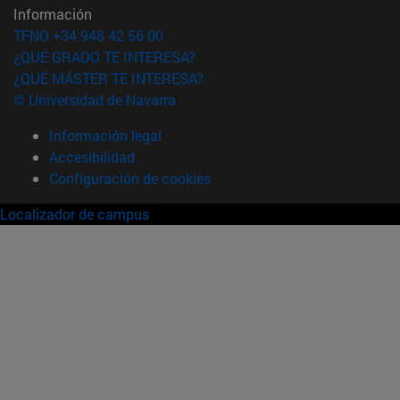
Información
TFNO +34 948 42 56 00
¿QUÉ GRADO TE INTERESA?
¿QUÉ MÁSTER TE INTERESA?
© Universidad de Navarra
Información legal
Accesibilidad
Configuración de cookies
Localizador de campus