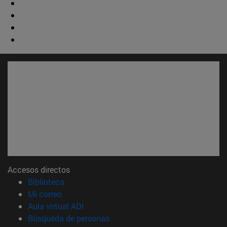
Accesos directos
(abre en nueva ventana)
Biblioteca
(abre en nueva ventana)
Mi correo
(abre en nueva ventana)
Aula virtual ADI
(abre en nueva ventana)
Búsqueda de personas