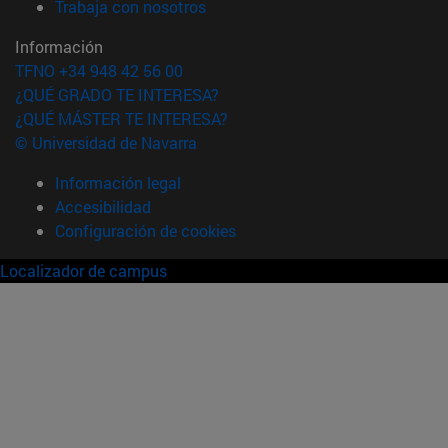
(abre en nueva ventana)
Trabaja con nosotros
Información
TFNO +34 948 42 56 00
¿QUÉ GRADO TE INTERESA?
¿QUÉ MÁSTER TE INTERESA?
© Universidad de Navarra
Información legal
Accesibilidad
Configuración de cookies
Localizador de campus