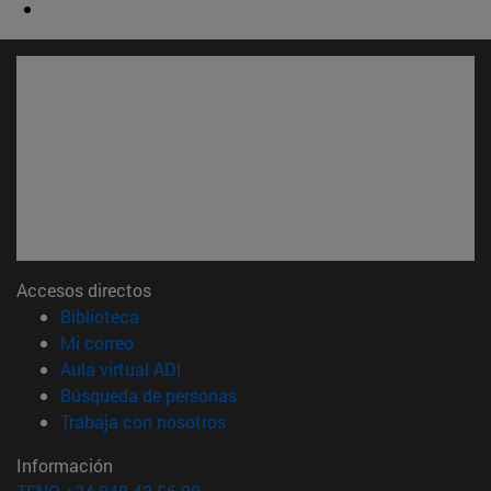
Accesos directos
(abre en nueva ventana)
Biblioteca
(abre en nueva ventana)
Mi correo
(abre en nueva ventana)
Aula virtual ADI
(abre en nueva ventana)
Búsqueda de personas
(abre en nueva ventana)
Trabaja con nosotros
Información