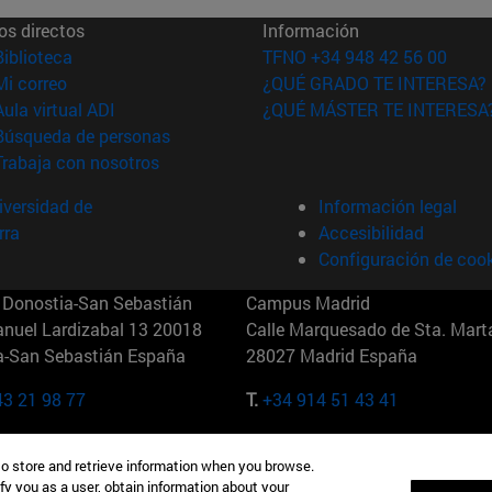
os directos
Información
(abre en nueva ventana)
Biblioteca
TFNO +34 948 42 56 00
(abre en nueva ventana)
Mi correo
¿QUÉ GRADO TE INTERESA?
(abre en nueva ventana)
Aula virtual ADI
¿QUÉ MÁSTER TE INTERESA
(abre en nueva ventana)
Búsqueda de personas
(abre en nueva ventana)
Trabaja con nosotros
versidad de
Información legal
rra
Accesibilidad
Configuración de coo
Donostia-San Sebastián
Campus Madrid
anuel Lardizabal 13 20018
Calle Marquesado de Sta. Marta
a-San Sebastián España
28027 Madrid España
43 21 98 77
T.
+34 914 51 43 41
Nueva York (IESE)
Campus Munich (IESE)
to store and retrieve information when you browse.
7th St 10019-2201 Nueva York
Maria-Theresia-Straße 15 8167
fy you as a user, obtain information about your