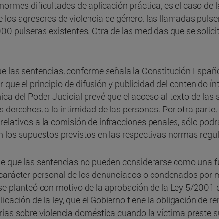
rmes dificultades de aplicación práctica, es el caso de l
e los agresores de violencia de género, las llamadas puls
00 pulseras existentes. Otra de las medidas que se solici
 las sentencias, conforme señala la Constitución Español
 que el principio de difusión y publicidad del contenido ín
nica del Poder Judicial prevé que el acceso al texto de la
 derechos, a la intimidad de las personas. Por otra parte
relativos a la comisión de infracciones penales, sólo podrá
 los supuestos previstos en las respectivas normas regu
e que las sentencias no pueden considerarse como una fue
 carácter personal de los denunciados o condenados por m
e planteó con motivo de la aprobación de la Ley 5/2001 
cación de la ley, que el Gobierno tiene la obligación de remi
ias sobre violencia doméstica cuando la víctima preste 