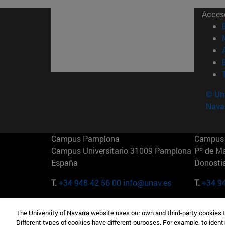
Acces
© Uni
Nava
Campus Pamplona
Campus 
Campus Universitario 31009 Pamplona
Pº de M
España
Donosti
T.
+34 948 42 56 00
info@unav.es
T.
+34 9
Campus Madrid (IESE)
Campus 
The University of Navarra website uses our own and third-party cookies 
Camino del Cerro Águila 3 28023
165 W 5
Different types of cookies have different purposes. For example, to identi