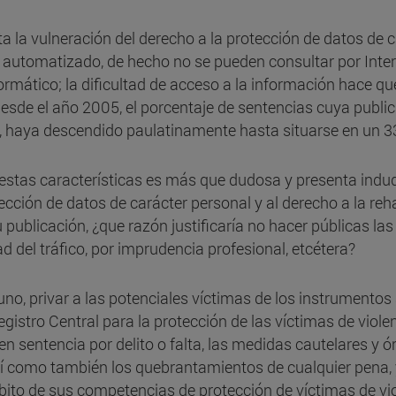
 la vulneración del derecho a la protección de datos de c
 automatizado, de hecho no se pueden consultar por Intern
ormático; la dificultad de acceso a la información hace 
 desde el año 2005, el porcentaje de sentencias cuya publi
s, haya descendido paulatinamente hasta situarse en un 3
e estas características es más que dudosa y presenta indu
tección de datos de carácter personal y al derecho a la reh
 publicación, ¿que razón justificaría no hacer públicas la
ad del tráfico, por imprudencia profesional, etcétera?
uno, privar a las potenciales víctimas de los instrumento
Registro Central para la protección de las víctimas de viol
 sentencia por delito o falta, las medidas cautelares y 
í como también los quebrantamientos de cualquier pena, y 
mbito de sus competencias de protección de víctimas de vi