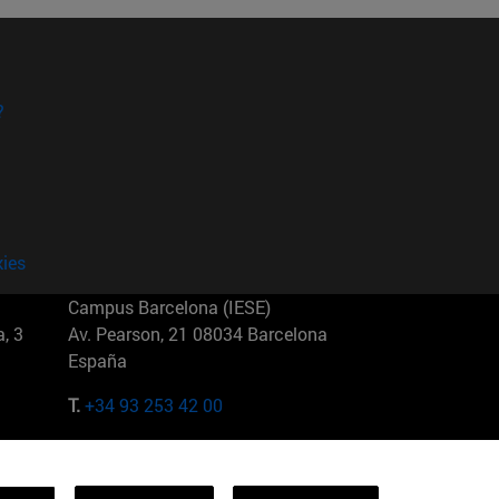
?
kies
Campus Barcelona (IESE)
, 3
Av. Pearson, 21 08034 Barcelona
España
T.
+34 93 253 42 00
Campus Sao Paulo (IESE)
5
Rua Martiniano de Carvalho, 573