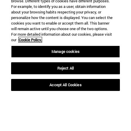
browse. Different types of cookies have different purposes.
For example, to identify you as a user, obtain information
about your browsing habits respecting your privacy, or
personalize how the content is displayed. You can select the
cookies you want to enable or accept them all. This banner
will remain active until you choose one of the two options.
For more detailed information about our cookies, please visit
our
Cookie Policy.
Manage cookies
Accesos directos
(abre en nueva ventana)
Biblioteca
(abre en nueva ventana)
Mi correo
Reject All
(abre en nueva ventana)
Aula virtual ADI
(abre en nueva ventana)
Búsqueda de personas
Accept All Cookies
(abre en nueva ventana)
Trabaja con nosotros
Información
TFNO +34 948 42 56 00
¿QUÉ GRADO TE INTERESA?
¿QUÉ MÁSTER TE INTERESA?
© Universidad de Navarra