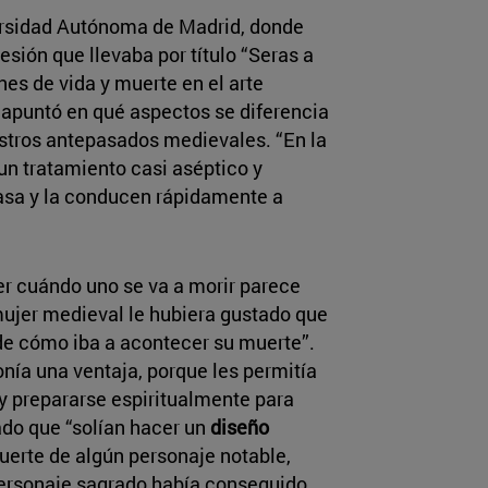
versidad Autónoma de Madrid, donde
esión que llevaba por título “Seras a
s de vida y muerte en el arte
a apuntó en qué aspectos se diferencia
estros antepasados medievales. “En la
un tratamiento casi aséptico y
casa y la conducen rápidamente a
r cuándo uno se va a morir parece
 mujer medieval le hubiera gustado que
de cómo iba a acontecer su muerte”.
onía una ventaja, porque les permitía
 y prepararse espiritualmente para
cado que “solían hacer un
diseño
uerte de algún personaje notable,
personaje sagrado había conseguido