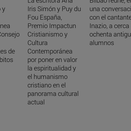
La escritora Ana
Bilbao reúne, e
 y
Iris Simón y Puy du
una conversac
Fou España,
con el cantant
nea
Premio Impactun
Inazio, a cerca
Consejo
Cristianismo y
ochenta antig
Cultura
alumnos
tes de
Contemporánea
bitos
por poner en valor
la espiritualidad y
el humanismo
cristiano en el
panorama cultural
actual