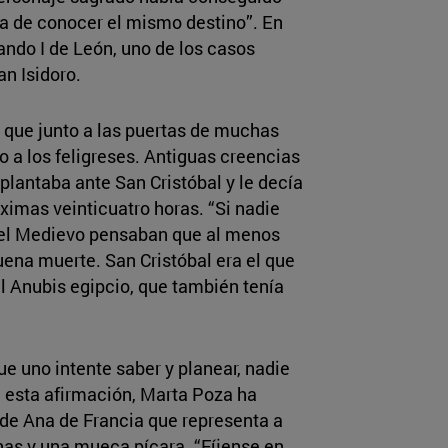
nza de conocer el mismo destino”. En
ando I de León, uno de los casos
n Isidoro.
 que junto a las puertas de muchas
o a los feligreses. Antiguas creencias
plantaba ante San Cristóbal y le decía
óximas veinticuatro horas. “Si nadie
del Medievo pensaban que al menos
uena muerte. San Cristóbal era el que
l Anubis egipcio, que también tenía
e uno intente saber y planear, nadie
n esta afirmación, Marta Poza ha
 de Ana de Francia que representa a
has y una mueca pícara. “Fíjense en