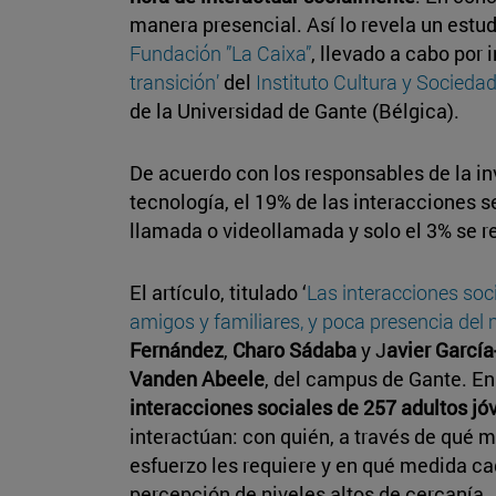
manera presencial. Así lo revela un estud
Fundación ”La Caixa”
, llevado a cabo por
transición’
del
Instituto Cultura y Socieda
de la Universidad de Gante (Bélgica).
De acuerdo con los responsables de la i
tecnología, el 19% de las interacciones s
llamada o videollamada y solo el 3% se re
El artículo, titulado ‘
Las interacciones soci
amigos y familiares, y poca presencia del 
Fernández
,
Charo Sádaba
y J
avier Garcí
Vanden Abeele
, del campus de Gante. En
interacciones sociales de 257 adultos j
interactúan: con quién, a través de qué 
esfuerzo les requiere y en qué medida ca
percepción de niveles altos de cercanía.