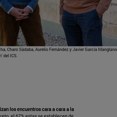
cha, Charo Sádaba, Aurelio Fernández y Javier García Manglano
' del ICS.
rizan los encuentros cara a cara a la
reto, el 67% estas se establecen de