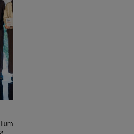
llium
la