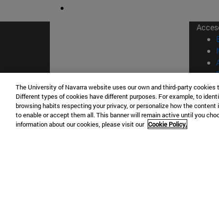
Acces
The University of Navarra website uses our own and third-party cookies 
Different types of cookies have different purposes. For example, to identi
© Uni
browsing habits respecting your privacy, or personalize how the content 
to enable or accept them all. This banner will remain active until you ch
Nava
information about our cookies, please visit our
Cookie Policy.
Campus Pamplona
Campus 
Campus Universitario 31009 Pamplona
Pº de M
España
Donosti
T.
+34 948 42 56 00
info@unav.es
T.
+34 9
Campus Madrid (IESE)
Campus 