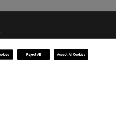
?
ookies
Reject All
Accept All Cookies
kies
Campus Barcelona (IESE)
, 3
Av. Pearson, 21 08034 Barcelona
España
T.
+34 93 253 42 00
Campus Sao Paulo (IESE)