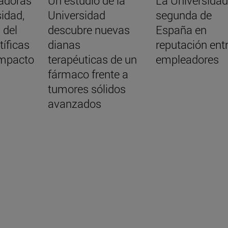
gadoras
Un estudio de la
La Universidad
sidad,
Universidad
segunda de
 del
descubre nuevas
España en
tíficas
dianas
reputación ent
impacto
terapéuticas de un
empleadores
fármaco frente a
tumores sólidos
avanzados