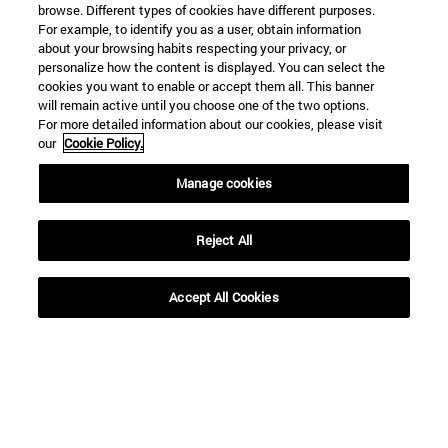
browse. Different types of cookies have different purposes.
For example, to identify you as a user, obtain information
about your browsing habits respecting your privacy, or
personalize how the content is displayed. You can select the
cookies you want to enable or accept them all. This banner
will remain active until you choose one of the two options.
For more detailed information about our cookies, please visit
our
Cookie Policy.
Manage cookies
Reject All
Accesos directos
Accept All Cookies
(abre en nueva ventana)
Biblioteca
(abre en nueva ventana)
Mi correo
(abre en nueva ventana)
Aula virtual ADI
(abre en nueva ventana)
Búsqueda de personas
(abre en nueva ventana)
Trabaja con nosotros