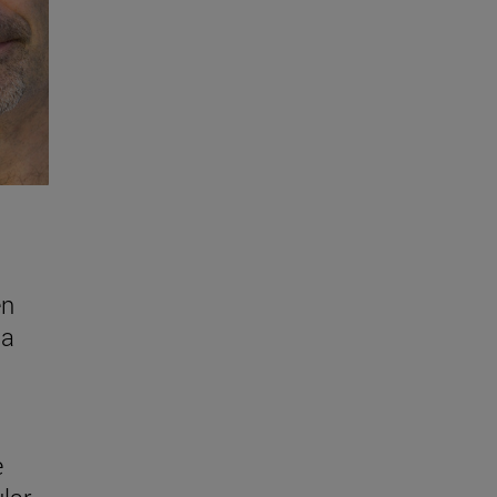
en
úa
e