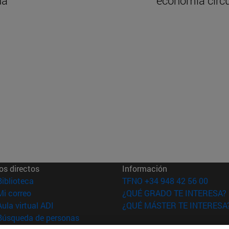
da
economía circu
os directos
Información
(abre en nueva ventana)
Biblioteca
TFNO +34 948 42 56 00
(abre en nueva ventana)
Mi correo
¿QUÉ GRADO TE INTERESA?
(abre en nueva ventana)
Aula virtual ADI
¿QUÉ MÁSTER TE INTERESA
(abre en nueva ventana)
Búsqueda de personas