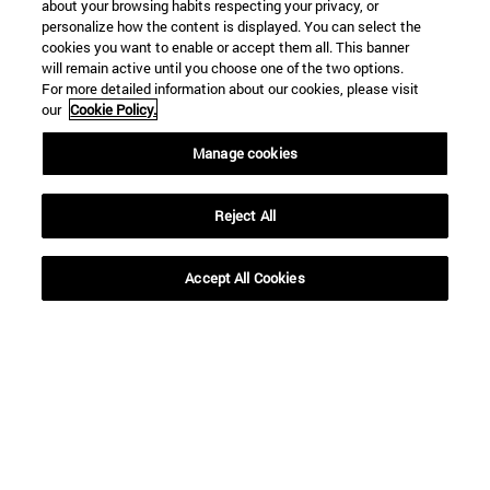
about your browsing habits respecting your privacy, or
personalize how the content is displayed. You can select the
cookies you want to enable or accept them all. This banner
will remain active until you choose one of the two options.
For more detailed information about our cookies, please visit
our
Cookie Policy.
Manage cookies
Reject All
Accesos directos
Accept All Cookies
(abre en nueva ventana)
Biblioteca
(abre en nueva ventana)
Mi correo
(abre en nueva ventana)
Aula virtual ADI
(abre en nueva ventana)
Búsqueda de personas
(abre en nueva ventana)
Trabaja con nosotros
Información
TFNO +34 948 42 56 00
¿QUÉ GRADO TE INTERESA?