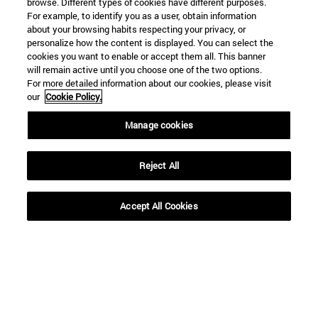
browse. Different types of cookies have different purposes.
For example, to identify you as a user, obtain information
about your browsing habits respecting your privacy, or
personalize how the content is displayed. You can select the
cookies you want to enable or accept them all. This banner
will remain active until you choose one of the two options.
For more detailed information about our cookies, please visit
our
Cookie Policy.
Manage cookies
Reject All
Accesos directos
Accept All Cookies
(abre en nueva ventana)
Biblioteca
(abre en nueva ventana)
Mi correo
(abre en nueva ventana)
Aula virtual ADI
(abre en nueva ventana)
Búsqueda de personas
(abre en nueva ventana)
Trabaja con nosotros
Información