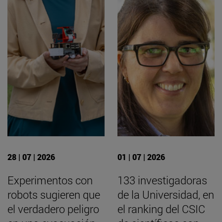
28 | 07 | 2026
01 | 07 | 2026
Experimentos con
133 investigadoras
robots sugieren que
de la Universidad, en
el verdadero peligro
el ranking del CSIC