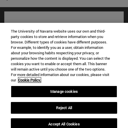
The University of Navarra website uses our own and third-
party cookies to store and retrieve information when you
browse. Different types of cookies have different purposes.
For example, to identify you as a user, obtain information
about your browsing habits respecting your privacy, or
personalize how the content is displayed. You can select the
cookies you want to enable or accept them all. This banner
will remain active until you choose one of the two options.
Accesos directos
For more detailed information about our cookies, please visit
(abre en nueva ventana)
Biblioteca
our
Cookie Policy.
(abre en nueva ventana)
Mi correo
Manage cookies
(abre en nueva ventana)
Aula virtual ADI
(abre en nueva ventana)
Búsqueda de personas
(abre en nueva ventana)
Trabaja con nosotros
Reject All
Información
Accept All Cookies
TFNO +34 948 42 56 00