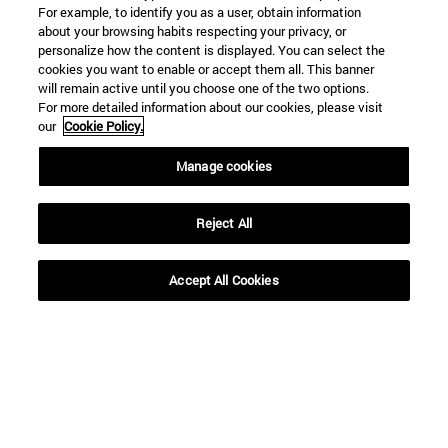
For example, to identify you as a user, obtain information
about your browsing habits respecting your privacy, or
personalize how the content is displayed. You can select the
cookies you want to enable or accept them all. This banner
will remain active until you choose one of the two options.
For more detailed information about our cookies, please visit
our
Cookie Policy.
Accesos directos
Manage cookies
(abre en nueva ventana)
Biblioteca
(abre en nueva ventana)
Mi correo
Reject All
(abre en nueva ventana)
Aula virtual ADI
(abre en nueva ventana)
Búsqueda de personas
Accept All Cookies
(abre en nueva ventana)
Trabaja con nosotros
Información
TFNO +34 948 42 56 00
¿QUÉ GRADO TE INTERESA?
¿QUÉ MÁSTER TE INTERESA?
© Universidad de Navarra