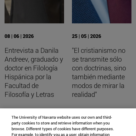
08 | 06 | 2026
25 | 05 | 2026
Entrevista a Danila
"El cristianismo no
Andreev, graduado y
se transmite sólo
doctor en Filología
con doctrinas, sino
Hispánica por la
también mediante
Facultad de
modos de mirar la
Filosofía y Letras
realidad"
The University of Navarra website uses our own and third-
party cookies to store and retrieve information when you
BUSCADOR NOTICIAS
browse. Different types of cookies have different purposes.
For example, to identify you as a user, obtain information