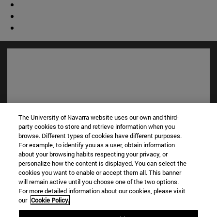
The University of Navarra website uses our own and third-
party cookies to store and retrieve information when you
browse. Different types of cookies have different purposes.
For example, to identify you as a user, obtain information
Accesos directos
about your browsing habits respecting your privacy, or
(abre en nueva ventana)
Biblioteca
personalize how the content is displayed. You can select the
cookies you want to enable or accept them all. This banner
(abre en nueva ventana)
Mi correo
will remain active until you choose one of the two options.
(abre en nueva ventana)
Aula virtual ADI
For more detailed information about our cookies, please visit
(abre en nueva ventana)
Búsqueda de personas
our
Cookie Policy.
(abre en nueva ventana)
Trabaja con nosotros