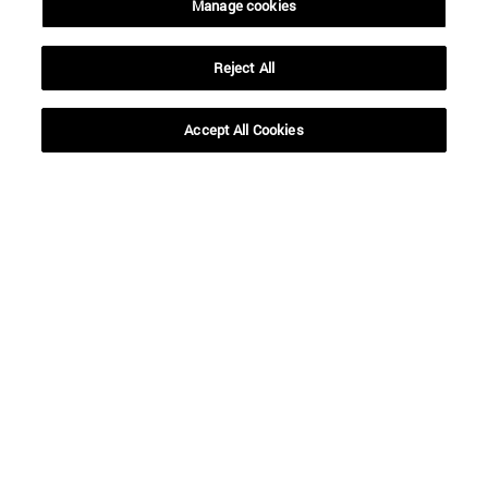
Manage cookies
Reject All
Accesos directos
(abre en nueva ventana)
Biblioteca
(abre en nueva ventana)
Accept All Cookies
Mi correo
(abre en nueva ventana)
Aula virtual ADI
(abre en nueva ventana)
Búsqueda de personas
(abre en nueva ventana)
Trabaja con nosotros
Información
TFNO +34 948 42 56 00
¿QUÉ GRADO TE INTERESA?
¿QUÉ MÁSTER TE INTERESA?
© Universidad de Navarra
Información legal
Accesibilidad
Configuración de cookies