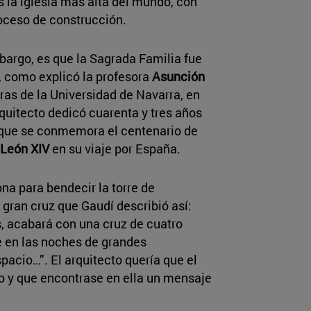
s la iglesia más alta del mundo, con
roceso de construcción.
argo, es que la Sagrada Familia fue
, como explicó la profesora
Asunción
etras de la Universidad de Navarra, en
quitecto dedicó cuarenta y tres años
l que se conmemora el centenario de
 León XIV
en su viaje por España.
ona para bendecir la torre de
 gran cruz que Gaudí describió así:
s, acabará con una cruz de cuatro
e en las noches de grandes
pacio…”. El arquitecto quería que el
o y que encontrase en ella un mensaje