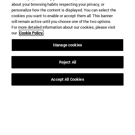
about your browsing habits respecting your privacy, or
personalize how the content is displayed. You can select the
cookies you want to enable or accept them all. This banner
will remain active until you choose one of the two options.
For more detailed information about our cookies, please visit
our
Cookie Policy.
Manage cookies
Reject All
Accesos directos
Accept All Cookies
(abre en nueva ventana)
Biblioteca
(abre en nueva ventana)
Mi correo
(abre en nueva ventana)
Aula virtual ADI
(abre en nueva ventana)
Búsqueda de personas
(abre en nueva ventana)
Trabaja con nosotros
Información
TFNO +34 948 42 56 00