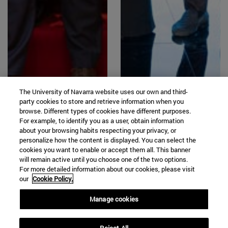
The University of Navarra website uses our own and third-
party cookies to store and retrieve information when you
browse. Different types of cookies have different purposes.
For example, to identify you as a user, obtain information
about your browsing habits respecting your privacy, or
personalize how the content is displayed. You can select the
29 | 05 | 2026
18 | 05 | 2026
cookies you want to enable or accept them all. This banner
will remain active until you choose one of the two options.
For more detailed information about our cookies, please visit
Expertos instan en
El Proyecto Pallium
our
Cookie Policy.
la Universidad a la
en España, de la
Manage cookies
colaboración entre
Universidad de
academia,
Navarra, premiado