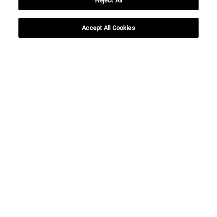
Reject All
empresas y
en la iniciativa ‘Tu
reguladores para
dinero con corazón’
Accept All Cookies
afrontar el reto de la
de Ibercaja
transición
energética
BUSCADOR NOTICIAS
Desde