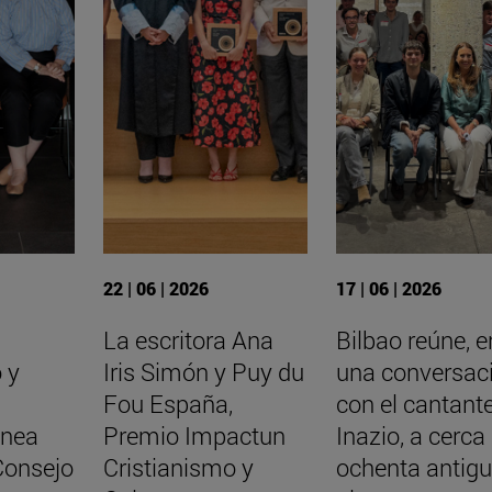
22 | 06 | 2026
17 | 06 | 2026
La escritora Ana
Bilbao reúne, e
 y
Iris Simón y Puy du
una conversac
Fou España,
con el cantant
nea
Premio Impactun
Inazio, a cerca
Consejo
Cristianismo y
ochenta antig