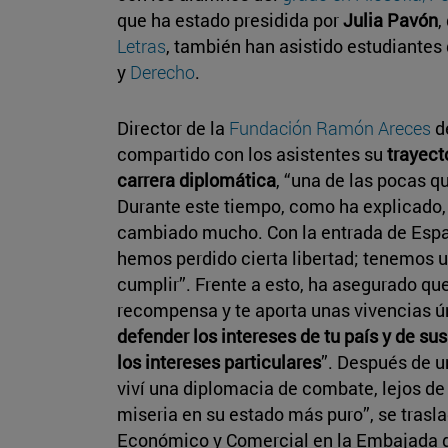
que ha estado presidida por
Julia Pavón
,
Letras
, también han asistido estudiantes
y
Derecho
.
Director de la
Fundación Ramón Areces
d
compartido con los asistentes su
trayect
carrera diplomática
, “una de las pocas q
Durante este tiempo, como ha explicado,
cambiado mucho. Con la entrada de Españ
hemos perdido cierta libertad; tenemos 
cumplir”. Frente a esto, ha asegurado que 
recompensa y te aporta unas vivencias ún
defender los intereses de tu país y de s
los intereses particulares
”. Después de u
viví una diplomacia de combate, lejos de 
miseria en su estado más puro”, se tras
Económico y Comercial en la Embajada de