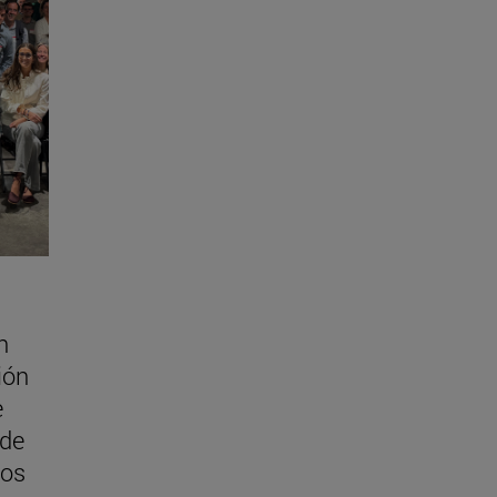
n
ión
e
 de
uos