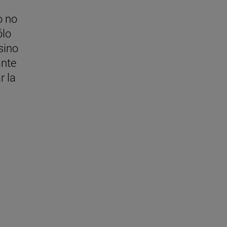
o no
ólo
sino
nte
r la