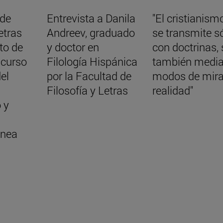
 de
Entrevista a Danila
"El cristianism
etras
Andreev, graduado
se transmite s
cto de
y doctor en
con doctrinas, 
 curso
Filología Hispánica
también media
el
por la Facultad de
modos de mira
Filosofía y Letras
realidad"
 y
nea