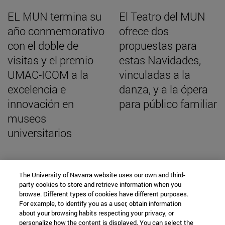
EL MUN termina su
El Teatro del MUN
año conmemorativo
ofrece dos
con el doble de
propuestas para
visitas y el premio
estas Navidades,
UMAC-ICOM a la
vinculadas a la
excelencia e
danza, y a la ópera
innovación en
para público familiar
museos
universitarios
The University of Navarra website uses our own and third-
party cookies to store and retrieve information when you
BUSCADOR NOTICIAS
browse. Different types of cookies have different purposes.
For example, to identify you as a user, obtain information
about your browsing habits respecting your privacy, or
personalize how the content is displayed. You can select the