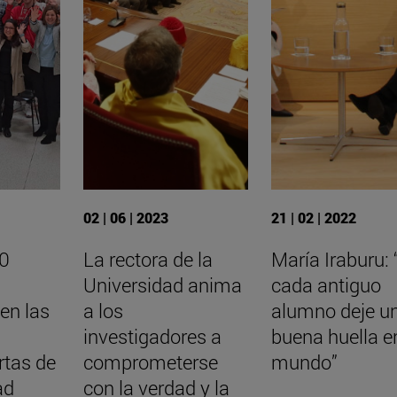
02 | 06 | 2023
21 | 02 | 2022
00
La rectora de la
María Iraburu:
Universidad anima
cada antiguo
 en las
a los
alumno deje u
investigadores a
buena huella en
rtas de
comprometerse
mundo”
ad
con la verdad y la