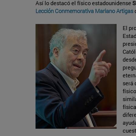
Así lo destacó el físico estadounidense
S
Lección Conmemorativa Mariano Artigas
d
El pr
Estad
presi
Catól
desde
pregu
etern
será 
físic
simil
físic
difer
ayuda
cuest