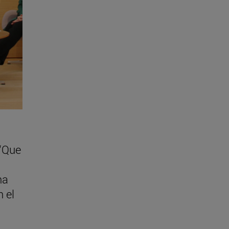
 “Que
na
 el