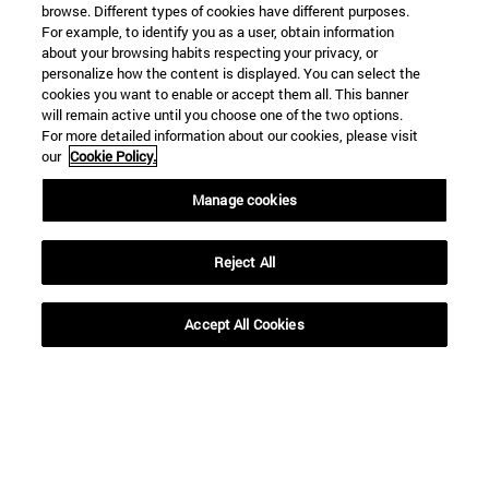
browse. Different types of cookies have different purposes.
For example, to identify you as a user, obtain information
about your browsing habits respecting your privacy, or
personalize how the content is displayed. You can select the
cookies you want to enable or accept them all. This banner
will remain active until you choose one of the two options.
For more detailed information about our cookies, please visit
our
Cookie Policy.
Manage cookies
Accesos directos
(abre en nueva ventana)
Biblioteca
(abre en nueva ventana)
Mi correo
Reject All
(abre en nueva ventana)
Aula virtual ADI
(abre en nueva ventana)
Búsqueda de personas
Accept All Cookies
(abre en nueva ventana)
Trabaja con nosotros
Información
TFNO +34 948 42 56 00
¿QUÉ GRADO TE INTERESA?
¿QUÉ MÁSTER TE INTERESA?
© Universidad de Navarra