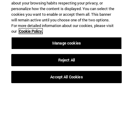
about your browsing habits respecting your privacy, or
personalize how the content is displayed. You can select the
cookies you want to enable or accept them all. This banner
will remain active until you choose one of the two options.
For more detailed information about our cookies, please visit
our
Cookie Policy.
Manage cookies
Reject All
Accept All Cookies
Accesos directos
(abre en nueva ventana)
Biblioteca
(abre en nueva ventana)
Mi correo
(abre en nueva ventana)
Aula virtual ADI
(abre en nueva ventana)
Búsqueda de personas