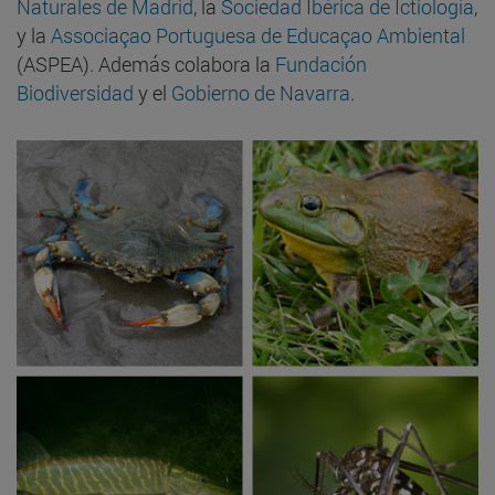
Naturales de Madrid
, la
Sociedad Ibérica de Ictiología
,
y la
Associaçao Portuguesa de Educaçao Ambiental
(ASPEA). Además colabora la
Fundación
Biodiversidad
y el
Gobierno de Navarra
.