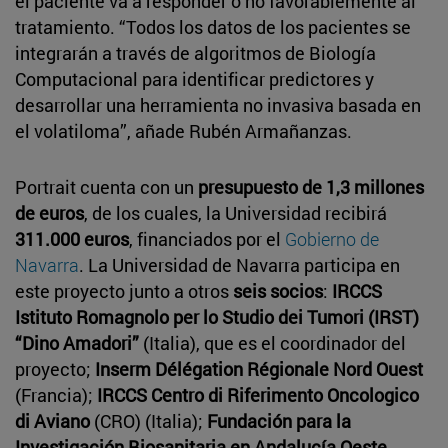
el paciente va a responder o no favorablemente al
tratamiento. “Todos los datos de los pacientes se
integrarán a través de algoritmos de Biología
Computacional para identificar predictores y
desarrollar una herramienta no invasiva basada en
el volatiloma”, añade Rubén Armañanzas.
Portrait cuenta con un
presupuesto de 1,3 millones
de euros
, de los cuales, la Universidad recibirá
311.000 euros
, financiados por el
Gobierno de
Navarra
. La Universidad de Navarra participa en
este proyecto junto a otros
seis socios
:
IRCCS
Istituto Romagnolo per lo Studio dei Tumori (IRST)
“Dino Amadori”
(Italia), que es el coordinador del
proyecto;
Inserm Délégation Régionale Nord Ouest
(Francia);
IRCCS Centro di Riferimento Oncologico
di Aviano
(CRO) (Italia);
Fundación para la
Investigación Biosanitaria en Andalucía Oeste