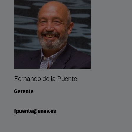
Fernando de la Puente
Gerente
fpuente@unav.es
za-Trevijano Moras"