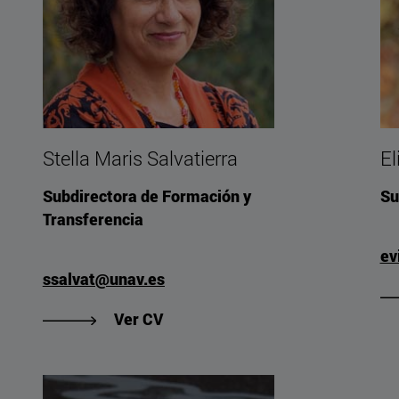
Stella Maris Salvatierra
El
Subdirectora de Formación y
Su
Transferencia
ev
ssalvat@unav.es
Fidalgo"
"Ver CV de Stella Maris Salvatier
Ver CV