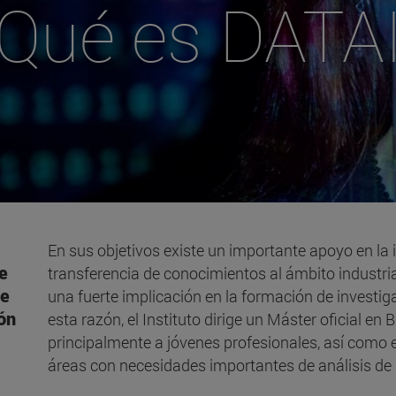
Qué es DATA
En sus objetivos existe un importante apoyo en la 
 e
transferencia de conocimientos al ámbito industria
de
una fuerte implicación en la formación de investig
ón
esta razón, el Instituto dirige un Máster oficial en
principalmente a jóvenes profesionales, así como 
áreas con necesidades importantes de análisis de 