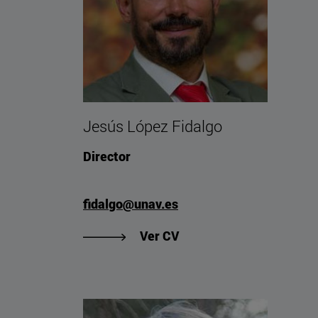
Jesús López Fidalgo
Director
fidalgo@unav.es
"Ver CV de Jesús López 
Ver CV