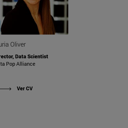
ria Oliver
rector, Data Scientist
ta Pop Alliance
"Ver CV de Nuria Oliver"
Ver CV