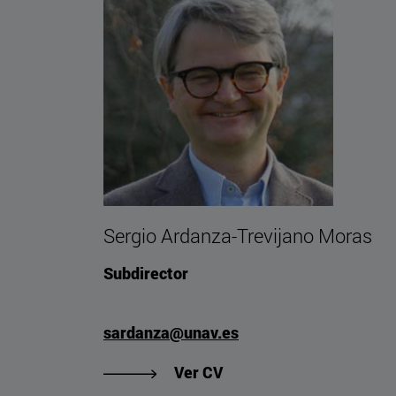
Sergio Ardanza-Trevijano Moras
Subdirector
sardanza@unav.es
"Ver CV de Sergio Ardan
Ver CV