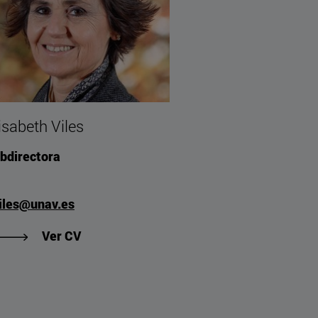
isabeth Viles
bdirectora
iles@unav.es
"Ver CV de Elisabeth Viles"
Ver CV
ra"