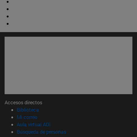
Accesos directos
(abre en nueva ventana)
Biblioteca
(abre en nueva ventana)
Mi correo
(abre en nueva ventana)
Aula virtual ADI
(abre en nueva ventana)
Búsqueda de personas