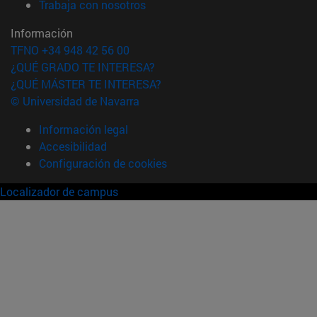
(abre en nueva ventana)
Trabaja con nosotros
Información
TFNO +34 948 42 56 00
¿QUÉ GRADO TE INTERESA?
¿QUÉ MÁSTER TE INTERESA?
© Universidad de Navarra
Información legal
Accesibilidad
Configuración de cookies
Localizador de campus