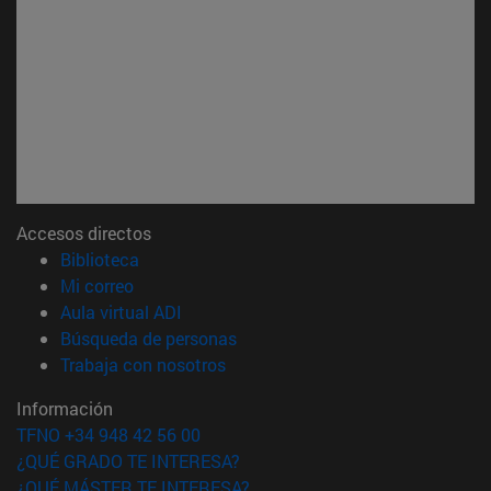
Accesos directos
(abre en nueva ventana)
Biblioteca
(abre en nueva ventana)
Mi correo
(abre en nueva ventana)
Aula virtual ADI
(abre en nueva ventana)
Búsqueda de personas
(abre en nueva ventana)
Trabaja con nosotros
Información
TFNO +34 948 42 56 00
¿QUÉ GRADO TE INTERESA?
¿QUÉ MÁSTER TE INTERESA?