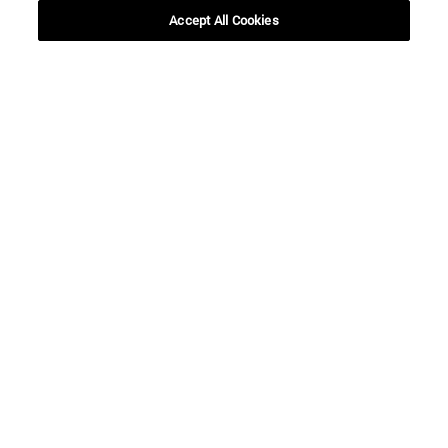
Accept All Cookies
Accesos directos
(abre en nueva ventana)
Biblioteca
(abre en nueva ventana)
Mi correo
(abre en nueva ventana)
Aula virtual ADI