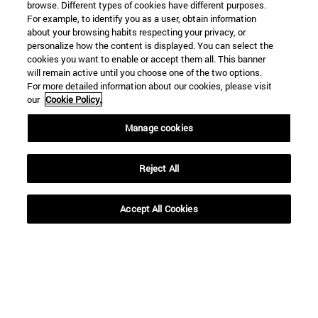
browse. Different types of cookies have different purposes.
doctor en Filología
con doctrinas, sino
For example, to identify you as a user, obtain information
Hispánica por la
también mediante
about your browsing habits respecting your privacy, or
personalize how the content is displayed. You can select the
Facultad de
modos de mirar la
cookies you want to enable or accept them all. This banner
will remain active until you choose one of the two options.
Filosofía y Letras
realidad"
For more detailed information about our cookies, please visit
our
Cookie Policy.
Manage cookies
BUSCADOR NOTICIAS
Reject All
Accept All Cookies
Desde