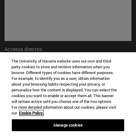
Accesos directos
(abre en nueva ventana)
Biblioteca
The University of Navarra website uses our own and third-
(abre en nueva ventana)
Mi correo
party cookies to store and retrieve information when you
(abre en nueva ventana)
Aula virtual ADI
browse. Different types of cookies have different purposes.
(abre en nueva ventana)
Búsqueda de personas
For example, to identify you as a user, obtain information
about your browsing habits respecting your privacy, or
(abre en nueva ventana)
Trabaja con nosotros
personalize how the content is displayed. You can select the
cookies you want to enable or accept them all. This banner
Información
will remain active until you choose one of the two options.
TFNO +34 948 42 56 00
For more detailed information about our cookies, please visit
¿QUÉ GRADO TE INTERESA?
our
Cookie Policy.
¿QUÉ MÁSTER TE INTERESA?
Manage cookies
© Universidad de Navarra