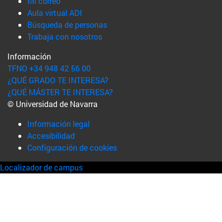
(abre en nueva ventana)
Mi correo
(abre en nueva ventana)
Aula virtual ADI
(abre en nueva ventana)
Búsqueda de personas
(abre en nueva ventana)
Trabaja con nosotros
Información
TFNO +34 948 42 56 00
¿QUÉ GRADO TE INTERESA?
¿QUÉ MÁSTER TE INTERESA?
© Universidad de Navarra
Información legal
Accesibilidad
Configuración de cookies
Localizador de campus