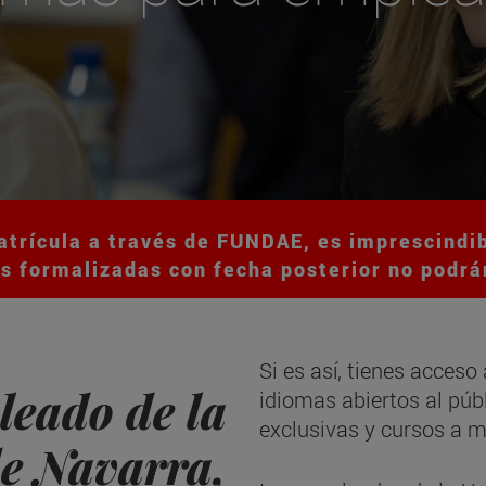
atrícula a través de FUNDAE, es imprescindib
s formalizadas con fecha posterior no podrá
Si es así, tienes acceso
leado de la
idiomas abiertos al púb
exclusivas y cursos a m
e Navarra,