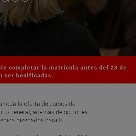
le completar la matrícula antes del 28 de
n ser bonificadas.
 a toda la oferta de cursos de
lico general, además de opciones
edida diseñados para ti.