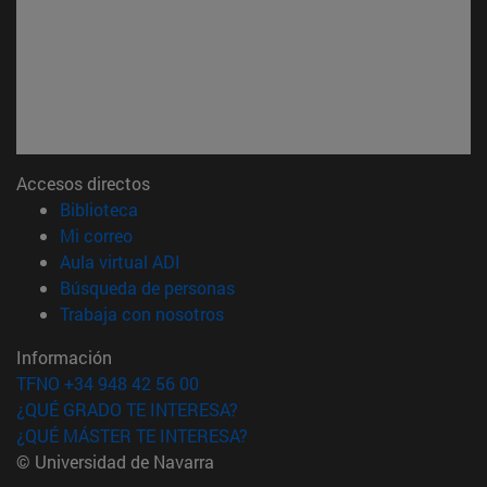
Accesos directos
(abre en nueva ventana)
Biblioteca
(abre en nueva ventana)
Mi correo
(abre en nueva ventana)
Aula virtual ADI
(abre en nueva ventana)
Búsqueda de personas
(abre en nueva ventana)
Trabaja con nosotros
Información
TFNO +34 948 42 56 00
¿QUÉ GRADO TE INTERESA?
¿QUÉ MÁSTER TE INTERESA?
© Universidad de Navarra