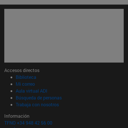
Accesos directos
(abre en nueva ventana)
Biblioteca
(abre en nueva ventana)
Mi correo
(abre en nueva ventana)
Aula virtual ADI
(abre en nueva ventana)
Búsqueda de personas
(abre en nueva ventana)
Trabaja con nosotros
Información
TFNO +34 948 42 56 00